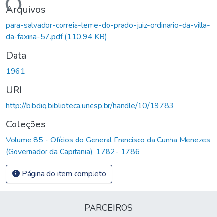
egando...
Arquivos
para-salvador-correia-leme-do-prado-juiz-ordinario-da-villa-
da-faxina-57.pdf
(110,94 KB)
Data
1961
URI
http://bibdig.biblioteca.unesp.br/handle/10/19783
Coleções
Volume 85 - Ofícios do General Francisco da Cunha Menezes
(Governador da Capitania): 1782- 1786
Página do item completo
PARCEIROS