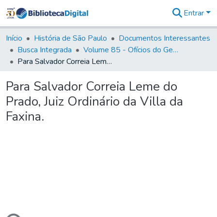
Entrar
Comunidades
&
Início
História de São Paulo
Documentos Interessantes
Coleções
Busca Integrada
Volume 85 - Ofícios do General Francisco da Cunha Menezes (Governador da Capitania): 1782- 1786
Tudo na
Para Salvador Correia Leme do Prado, Juiz Ordinário da Villa da Faxina.
Biblioteca
Digital
Para Salvador Correia Leme do
Estatísticas
Prado, Juiz Ordinário da Villa da
Faxina.