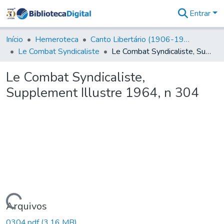
Entrar
Comunidades
&
Início
Hemeroteca
Canto Libertário (1906-1995)
Coleções
Le Combat Syndicaliste
Le Combat Syndicaliste, Supplement Illustre 1964, n 304
Tudo na
Biblioteca
Le Combat Syndicaliste,
Digital
Supplement Illustre 1964, n 304
Estatísticas
Carregando...
Arquivos
0304.pdf
(3,16 MB)