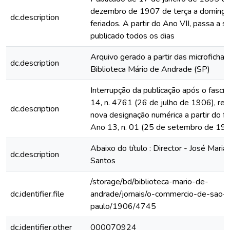
dezembro de 1907 de terça a domingo
dc.description
feriados. A partir do Ano VII, passa a s
publicado todos os dias
Arquivo gerado a partir das microfichas
dc.description
Biblioteca Mário de Andrade (SP)
Interrupção da publicação após o fascí
14, n. 4761 (26 de julho de 1906), rein
dc.description
nova designação numérica a partir do fa
Ano 13, n. 01 (25 de setembro de 19
Abaixo do título : Director - José Maria
dc.description
Santos
/storage/bd/biblioteca-mario-de-
dc.identifier.file
andrade/jornais/o-commercio-de-sao-
paulo/1906/4745
dc.identifier.other
000070924