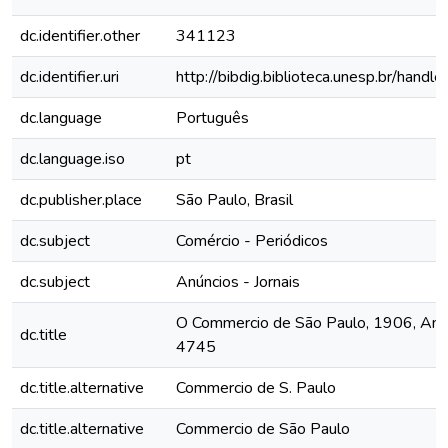
dc.identifier.other
341123
dc.identifier.uri
http://bibdig.biblioteca.unesp.br/hand
dc.language
Português
dc.language.iso
pt
dc.publisher.place
São Paulo, Brasil
dc.subject
Comércio - Periódicos
dc.subject
Anúncios - Jornais
O Commercio de São Paulo, 1906, Ano 
dc.title
4745
dc.title.alternative
Commercio de S. Paulo
dc.title.alternative
Commercio de São Paulo