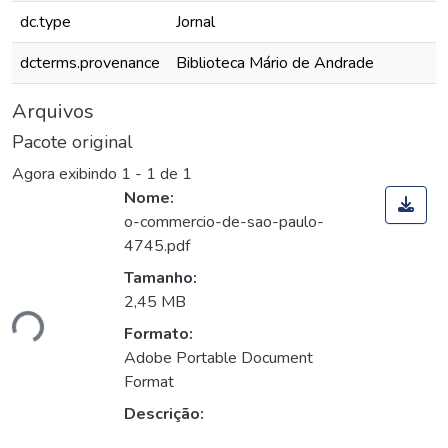
dc.type
Jornal
dcterms.provenance
Biblioteca Mário de Andrade
Arquivos
Pacote original
Agora exibindo
1 - 1 de 1
Nome:
o-commercio-de-sao-paulo-
4745.pdf
Tamanho:
2,45 MB
ndo...
Formato:
Adobe Portable Document
Format
Descrição: