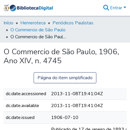
Entrar
Comunidades
&
Início
Hemeroteca
Periódicos Paulistas
Coleções
O Commercio de São Paulo
Tudo na
O Commercio de São Paulo, 1906, Ano XIV, n. 4745
Biblioteca
Digital
O Commercio de São Paulo, 1906,
Estatísticas
Ano XIV, n. 4745
Página do item simplificado
dc.date.accessioned
2013-11-08T19:41:04Z
dc.date.available
2013-11-08T19:41:04Z
dc.date.issued
1906-07-10
Publicado de 17 de janeiro de 1893 a