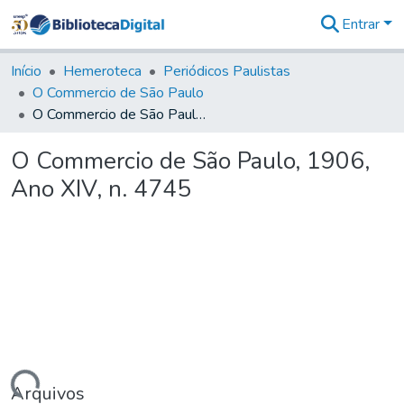
Entrar
Comunidades
&
Início
Hemeroteca
Periódicos Paulistas
Coleções
O Commercio de São Paulo
Tudo na
O Commercio de São Paulo, 1906, Ano XIV, n. 4745
Biblioteca
Digital
O Commercio de São Paulo, 1906,
Estatísticas
Ano XIV, n. 4745
Arquivos