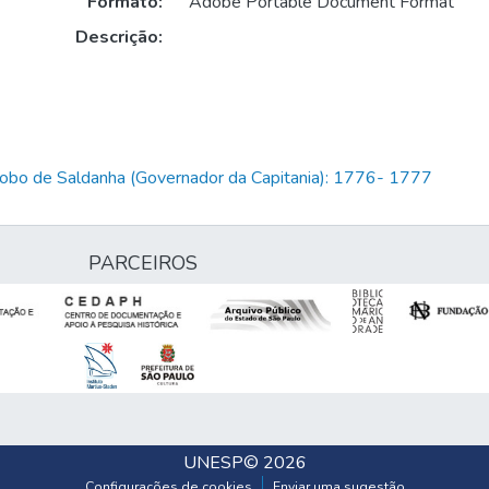
Formato:
Adobe Portable Document Format
Descrição:
Lobo de Saldanha (Governador da Capitania): 1776- 1777
PARCEIROS
UNESP
© 2026
Configurações de cookies
Enviar uma sugestão