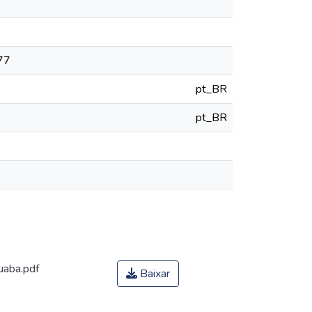
777
pt_BR
pt_BR
uaba.pdf
Baixar