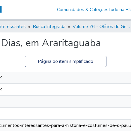
Comunidades & Coleções
Tudo na Bib
nteressantes
Busca Integrada
Volume 76 - Ofícios do General Martim Lopes Lobo de Saldanha (Governador da Capitania): 1776- 1777
 Dias, em Araritaguaba
Página do item simplificado
Z
Z
documentos-interessantes-para-a-historia-e-costumes-de-s-paulo