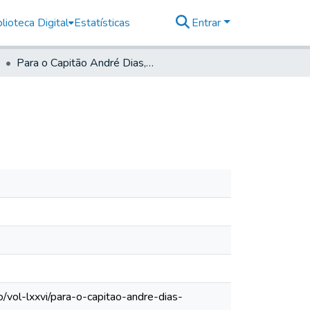
lioteca Digital
Estatísticas
Entrar
Para o Capitão André Dias, em Araritaguaba
/vol-lxxvi/para-o-capitao-andre-dias-