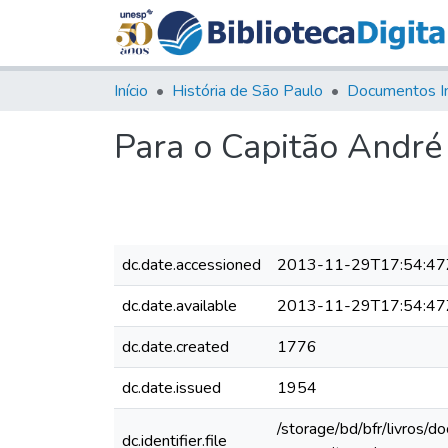
Início
História de São Paulo
Documentos I
Para o Capitão André
dc.date.accessioned
2013-11-29T17:54:47
dc.date.available
2013-11-29T17:54:47
dc.date.created
1776
dc.date.issued
1954
/storage/bd/bfr/livros/
dc.identifier.file