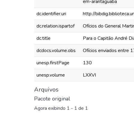
em-araritaguaba
dc.identifier.uri
http://bibdig.biblioteca
dc.relation.ispartof
Ofícios do General Mar
dc.title
Para o Capitão André Di
dcdocs.volume.obs
Ofícios enviados entre 
unesp.firstPage
130
unesp.volume
LXXVI
Arquivos
Pacote original
Agora exibindo
1 - 1 de 1