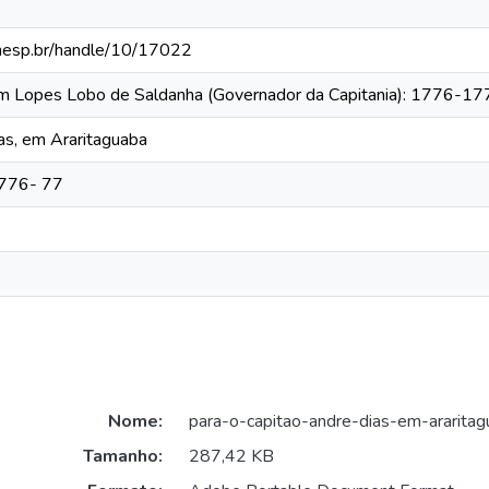
.unesp.br/handle/10/17022
tim Lopes Lobo de Saldanha (Governador da Capitania): 1776-1
as, em Araritaguaba
1776- 77
Nome:
para-o-capitao-andre-dias-em-araritag
Tamanho:
287,42 KB