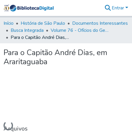
Entrar
Comunidades
&
Início
História de São Paulo
Documentos Interessantes
Coleções
Busca Integrada
Volume 76 - Ofícios do General Martim Lopes Lobo de Saldanha (Governador da Capitania): 1776- 1777
Tudo na
Para o Capitão André Dias, em Araritaguaba
Biblioteca
Digital
Para o Capitão André Dias, em
Estatísticas
Araritaguaba
Carregando...
Arquivos