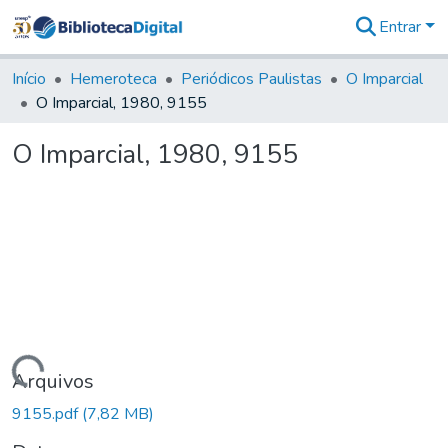
Entrar
Comunidades
&
Início
Hemeroteca
Periódicos Paulistas
O Imparcial
Coleções
O Imparcial, 1980, 9155
Tudo na
Biblioteca
O Imparcial, 1980, 9155
Digital
Estatísticas
Carregando...
Arquivos
9155.pdf
(7,82 MB)