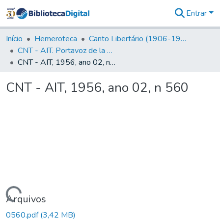
Entrar
Comunidades
&
Início
Hemeroteca
Canto Libertário (1906-1995)
Coleções
CNT - AIT. Portavoz de la C.N.T de España en el Exilio
Tudo na
CNT - AIT, 1956, ano 02, n 560
Biblioteca
Digital
CNT - AIT, 1956, ano 02, n 560
Estatísticas
Carregando...
Arquivos
0560.pdf
(3,42 MB)