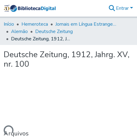
Entrar
Comunidades
&
Início
Hemeroteca
Jornais em Língua Estrangeira
Coleções
Alemão
Deutsche Zeitung
Tudo na
Deutsche Zeitung, 1912, Jahrg. XV, nr. 100
Biblioteca
Digital
Deutsche Zeitung, 1912, Jahrg. XV,
Estatísticas
nr. 100
Arquivos