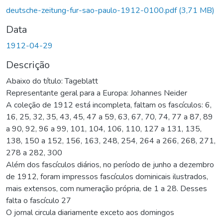
gando...
deutsche-zeitung-fur-sao-paulo-1912-0100.pdf
(3,71 MB)
Data
1912-04-29
Descrição
Abaixo do título: Tageblatt
Representante geral para a Europa: Johannes Neider
A coleção de 1912 está incompleta, faltam os fascículos: 6,
16, 25, 32, 35, 43, 45, 47 a 59, 63, 67, 70, 74, 77 a 87, 89
a 90, 92, 96 a 99, 101, 104, 106, 110, 127 a 131, 135,
138, 150 a 152, 156, 163, 248, 254, 264 a 266, 268, 271,
278 a 282, 300
Além dos fascículos diários, no período de junho a dezembro
de 1912, foram impressos fascículos dominicais ilustrados,
mais extensos, com numeração própria, de 1 a 28. Desses
falta o fascículo 27
O jornal circula diariamente exceto aos domingos