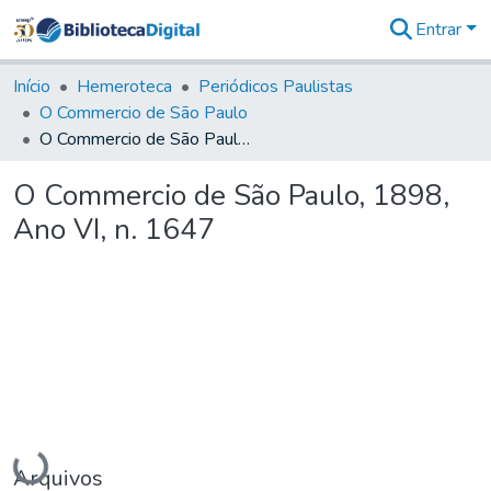
Entrar
Comunidades
&
Início
Hemeroteca
Periódicos Paulistas
Coleções
O Commercio de São Paulo
Tudo na
O Commercio de São Paulo, 1898, Ano VI, n. 1647
Biblioteca
Digital
O Commercio de São Paulo, 1898,
Estatísticas
Ano VI, n. 1647
Carregando...
Arquivos