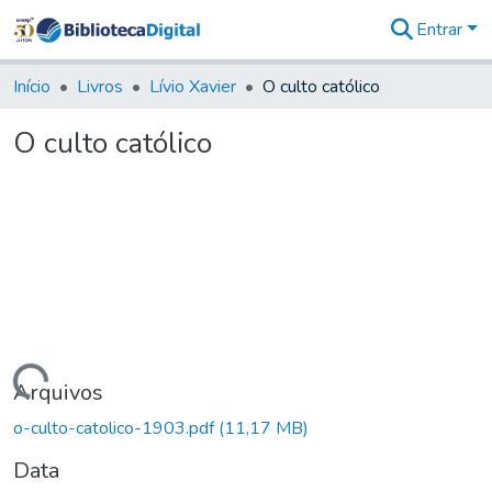
Entrar
Comunidades
&
Início
Livros
Lívio Xavier
O culto católico
Coleções
Tudo na
O culto católico
Biblioteca
Digital
Estatísticas
Carregando...
Arquivos
o-culto-catolico-1903.pdf
(11,17 MB)
Data