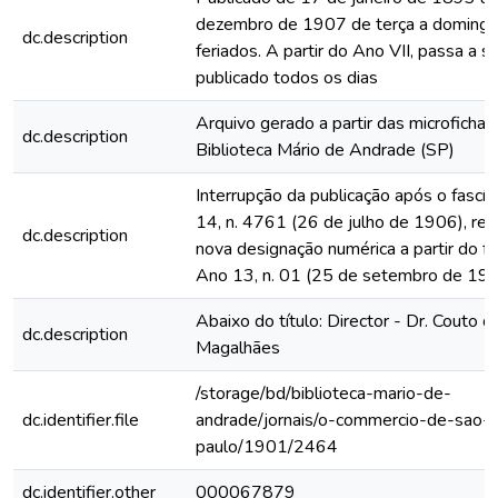
dezembro de 1907 de terça a domingo
dc.description
feriados. A partir do Ano VII, passa a s
publicado todos os dias
Arquivo gerado a partir das microfichas
dc.description
Biblioteca Mário de Andrade (SP)
Interrupção da publicação após o fascí
14, n. 4761 (26 de julho de 1906), rein
dc.description
nova designação numérica a partir do fa
Ano 13, n. 01 (25 de setembro de 19
Abaixo do título: Director - Dr. Couto d
dc.description
Magalhães
/storage/bd/biblioteca-mario-de-
dc.identifier.file
andrade/jornais/o-commercio-de-sao-
paulo/1901/2464
dc.identifier.other
000067879