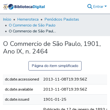
Entrar
Comunidades
&
Início
Hemeroteca
Periódicos Paulistas
Coleções
O Commercio de São Paulo
Tudo na
O Commercio de São Paulo, 1901, Ano IX, n. 2464
Biblioteca
Digital
O Commercio de São Paulo, 1901,
Estatísticas
Ano IX, n. 2464
Página do item simplificado
dc.date.accessioned
2013-11-08T19:39:56Z
dc.date.available
2013-11-08T19:39:56Z
dc.date.issued
1901-01-25
Publicado de 17 de janeiro de 1893 a