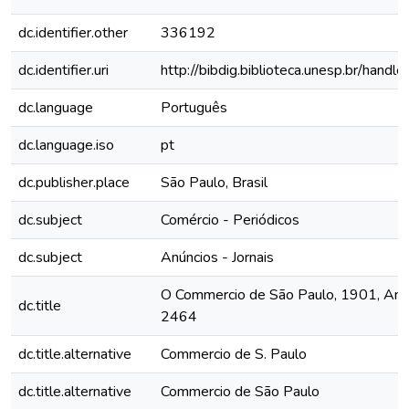
dc.identifier.other
336192
dc.identifier.uri
http://bibdig.biblioteca.unesp.br/hand
dc.language
Português
dc.language.iso
pt
dc.publisher.place
São Paulo, Brasil
dc.subject
Comércio - Periódicos
dc.subject
Anúncios - Jornais
O Commercio de São Paulo, 1901, Ano 
dc.title
2464
dc.title.alternative
Commercio de S. Paulo
dc.title.alternative
Commercio de São Paulo