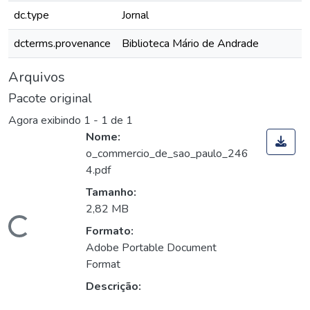
dc.type
Jornal
dcterms.provenance
Biblioteca Mário de Andrade
Arquivos
Pacote original
Agora exibindo
1 - 1 de 1
Nome:
o_commercio_de_sao_paulo_246
4.pdf
Tamanho:
2,82 MB
Carregando...
Formato:
Adobe Portable Document
Format
Descrição: