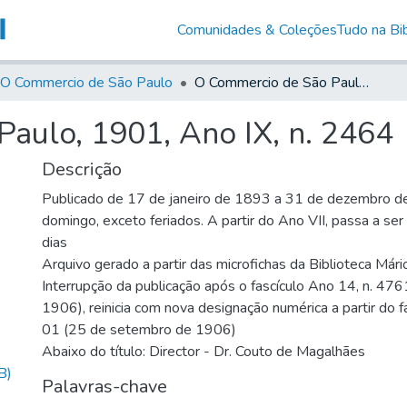
Comunidades & Coleções
Tudo na Bib
O Commercio de São Paulo
O Commercio de São Paulo, 1901, Ano IX, n. 2464
aulo, 1901, Ano IX, n. 2464
Descrição
Publicado de 17 de janeiro de 1893 a 31 de dezembro d
domingo, exceto feriados. A partir do Ano VII, passa a se
dias
Arquivo gerado a partir das microfichas da Biblioteca Már
Interrupção da publicação após o fascículo Ano 14, n. 476
1906), reinicia com nova designação numérica a partir do f
01 (25 de setembro de 1906)
Abaixo do título: Director - Dr. Couto de Magalhães
B)
Palavras-chave