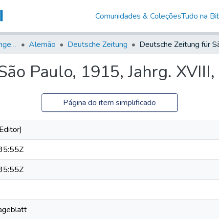
Comunidades & Coleções
Tudo na Bib
Jornais em Língua Estrangeira
Alemão
Deutsche Zeitung
ão Paulo, 1915, Jahrg. XVIII,
Página do item simplificado
Editor)
35:55Z
35:55Z
Tageblatt