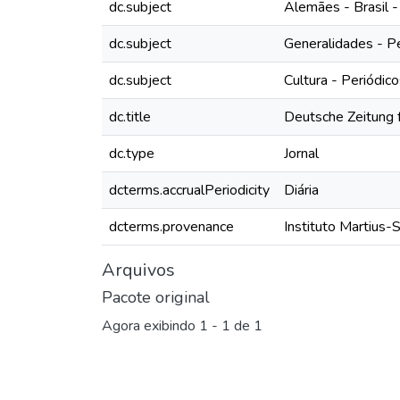
dc.subject
Alemães - Brasil -
dc.subject
Generalidades - P
dc.subject
Cultura - Periódic
dc.title
Deutsche Zeitung f
dc.type
Jornal
dcterms.accrualPeriodicity
Diária
dcterms.provenance
Instituto Martius-
Arquivos
Pacote original
Agora exibindo
1 - 1 de 1