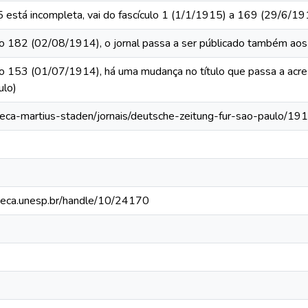
 está incompleta, vai do fascículo 1 (1/1/1915) a 169 (29/6/19
culo 182 (02/08/1914), o jornal passa a ser públicado também a
ulo 153 (01/07/1914), há uma mudança no título que passa a acr
ulo)
oteca-martius-staden/jornais/deutsche-zeitung-fur-sao-paulo/19
ioteca.unesp.br/handle/10/24170