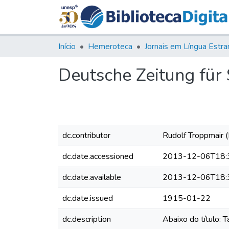
Início
Hemeroteca
Deutsche Zeitung für S
dc.contributor
Rudolf Troppmair (
dc.date.accessioned
2013-12-06T18:
dc.date.available
2013-12-06T18:
dc.date.issued
1915-01-22
dc.description
Abaixo do título: 