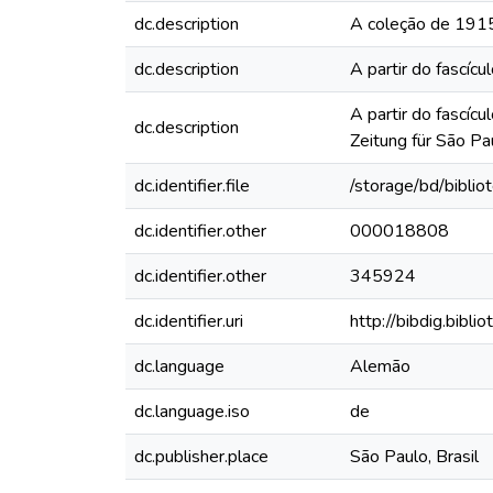
dc.description
A coleção de 1915
dc.description
A partir do fascí
A partir do fascíc
dc.description
Zeitung für São Pa
dc.identifier.file
/storage/bd/bibli
dc.identifier.other
000018808
dc.identifier.other
345924
dc.identifier.uri
http://bibdig.bibl
dc.language
Alemão
dc.language.iso
de
dc.publisher.place
São Paulo, Brasil