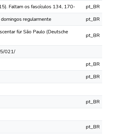
15). Faltam os fascículos 134, 170-
pt_BR
os domingos regularmente
pt_BR
escentar für São Paulo (Deutsche
pt_BR
15/021/
pt_BR
pt_BR
pt_BR
pt_BR