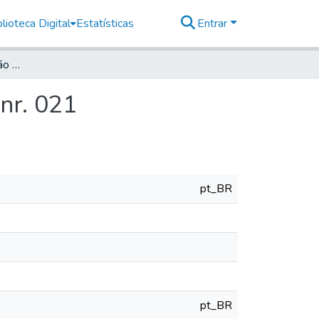
lioteca Digital
Estatísticas
Entrar
Deutsche Zeitung für São Paulo, 1915, Jahrg. XVIII, nr. 021
 nr. 021
pt_BR
pt_BR