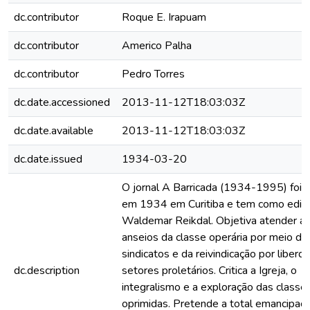
dc.contributor
Roque E. Irapuam
dc.contributor
Americo Palha
dc.contributor
Pedro Torres
dc.date.accessioned
2013-11-12T18:03:03Z
dc.date.available
2013-11-12T18:03:03Z
dc.date.issued
1934-03-20
O jornal A Barricada (1934-1995) foi 
em 1934 em Curitiba e tem como edit
Waldemar Reikdal. Objetiva atender a
anseios da classe operária por meio da
sindicatos e da reivindicação por liber
dc.description
setores proletários. Critica a Igreja, o
integralismo e a exploração das classe
oprimidas. Pretende a total emancipaç