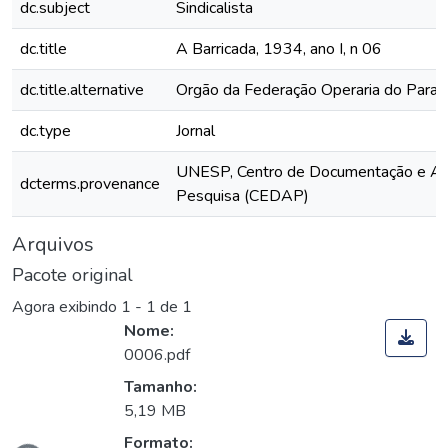
dc.subject
Sindicalista
dc.title
A Barricada, 1934, ano I, n 06
dc.title.alternative
Orgão da Federação Operaria do Paran
dc.type
Jornal
UNESP, Centro de Documentação e Ap
dcterms.provenance
Pesquisa (CEDAP)
Arquivos
Pacote original
Agora exibindo
1 - 1 de 1
Nome:
0006.pdf
Tamanho:
5,19 MB
Formato: