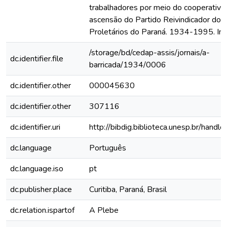
trabalhadores por meio do cooperativi
ascensão do Partido Reivindicador dos
Proletários do Paraná. 1934-1995. In
/storage/bd/cedap-assis/jornais/a-
dc.identifier.file
barricada/1934/0006
dc.identifier.other
000045630
dc.identifier.other
307116
dc.identifier.uri
http://bibdig.biblioteca.unesp.br/hand
dc.language
Português
dc.language.iso
pt
dc.publisher.place
Curitiba, Paraná, Brasil
dc.relation.ispartof
A Plebe