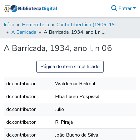
Entrar
Comunidades
&
Início
Hemeroteca
Canto Libertário (1906-1995)
Coleções
A Barricada
A Barricada, 1934, ano I, n 06
Tudo na
Biblioteca
A Barricada, 1934, ano I, n 06
Digital
Estatísticas
Página do item simplificado
dc.contributor
Waldemar Reikdal
dc.contributor
Elba Lauro Pospissil
dc.contributor
Julio
dc.contributor
R. Pirajá
dc.contributor
João Bueno da Silva