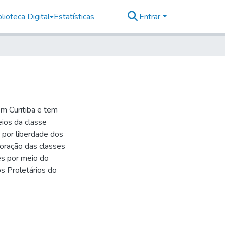
lioteca Digital
Estatísticas
Entrar
m Curitiba e tem
ios da classe
o por liberdade dos
ploração das classes
es por meio do
s Proletários do