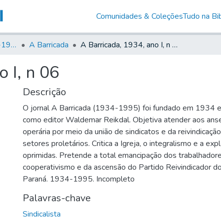
Comunidades & Coleções
Tudo na Bib
Canto Libertário (1906-1995)
A Barricada
A Barricada, 1934, ano I, n 06
 I, n 06
Descrição
O jornal A Barricada (1934-1995) foi fundado em 1934 e
como editor Waldemar Reikdal. Objetiva atender aos anse
operária por meio da união de sindicatos e da reivindicaçã
setores proletários. Critica a Igreja, o integralismo e a ex
oprimidas. Pretende a total emancipação dos trabalhador
cooperativismo e da ascensão do Partido Reivindicador do
Paraná. 1934-1995. Incompleto
Palavras-chave
Sindicalista