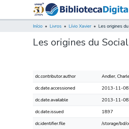
Início
Livros
Lívio Xavier
Les origines du Socia
dc.contributor.author
Andler, Charl
dc.date.accessioned
2013-11-08
dc.date.available
2013-11-08
dc.date.issued
1897
dc.identifier.file
/storage/bd/c