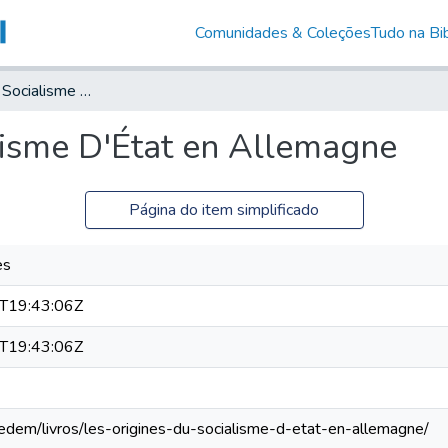
Comunidades & Coleções
Tudo na Bib
Les origines du Socialisme D'État en Allemagne
lisme D'État en Allemagne
Página do item simplificado
es
T19:43:06Z
T19:43:06Z
edem/livros/les-origines-du-socialisme-d-etat-en-allemagne/