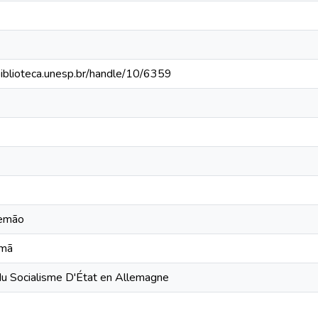
.biblioteca.unesp.br/handle/10/6359
lemão
emã
du Socialisme D'État en Allemagne