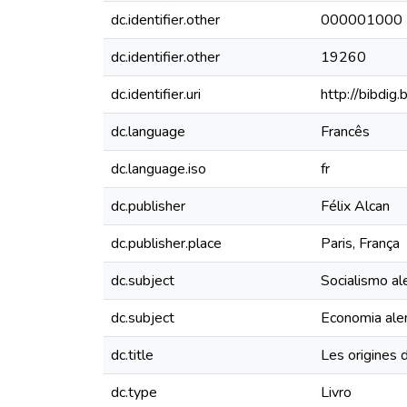
dc.identifier.other
000001000
dc.identifier.other
19260
dc.identifier.uri
http://bibdig
dc.language
Francês
dc.language.iso
fr
dc.publisher
Félix Alcan
dc.publisher.place
Paris, França
dc.subject
Socialismo a
dc.subject
Economia al
dc.title
Les origines 
dc.type
Livro