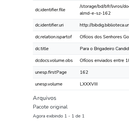
/storage/bd/bfr/livros/
dc.identifier.file
almd-e-sz-162
dc.identifier.uri
http://bibdig.biblioteca
dc.relation.ispartof
Ofícios dos Senhores Go
dc.title
Para o Brigadeiro Candi
dcdocs.volume.obs
Ofícios enviados entre 
unesp.firstPage
162
unesp.volume
LXXXVIII
Arquivos
Pacote original
Agora exibindo
1 - 1 de 1