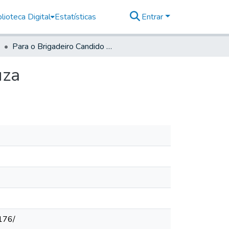
lioteca Digital
Estatísticas
Entrar
Para o Brigadeiro Candido Xavier de Almeida e Souza
uza
176/