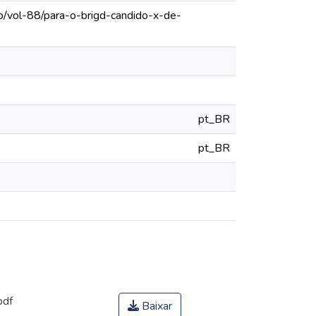
o/vol-88/para-o-brigd-candido-x-de-
pt_BR
pt_BR
pdf
Baixar