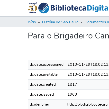
Início
História de São Paulo
Documentos I
Para o Brigadeiro Ca
dc.date.accessioned
2013-11-29T18:02:13
dc.date.available
2013-11-29T18:02:13
dc.date.created
1817
dc.date.issued
1963
dc.identifier
http://bibdig.bibliote