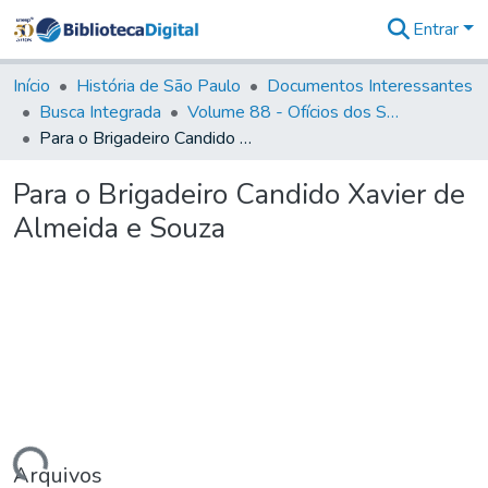
Entrar
Comunidades
&
Início
História de São Paulo
Documentos Interessantes
Coleções
Busca Integrada
Volume 88 - Ofícios dos Senhores Governadores Interinos da Capitania de São Paulo (1817- 1819)
Tudo na
Para o Brigadeiro Candido Xavier de Almeida e Souza
Biblioteca
Digital
Para o Brigadeiro Candido Xavier de
Estatísticas
Almeida e Souza
Arquivos