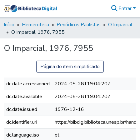
Entrar
Comunidades
&
Início
Hemeroteca
Periódicos Paulistas
O Imparcial
Coleções
O Imparcial, 1976, 7955
Tudo na
Biblioteca
O Imparcial, 1976, 7955
Digital
Estatísticas
Página do item simplificado
dc.date.accessioned
2024-05-28T19:04:20Z
dc.date.available
2024-05-28T19:04:20Z
dc.date.issued
1976-12-16
dc.identifier.uri
https://bibdig.biblioteca.unesp.br/han
dc.language.iso
pt