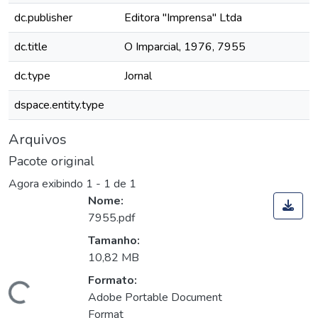
dc.publisher
Editora "Imprensa" Ltda
dc.title
O Imparcial, 1976, 7955
dc.type
Jornal
dspace.entity.type
Arquivos
Pacote original
Agora exibindo
1 - 1 de 1
Nome:
7955.pdf
Tamanho:
10,82 MB
Formato:
Carregando...
Adobe Portable Document
Format