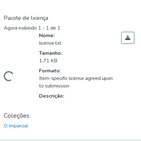
Pacote de licença
Agora exibindo
1 - 1 de 1
Nome:
license.txt
Tamanho:
1,71 KB
Formato:
Carregando...
Item-specific license agreed upon
to submission
Descrição:
Coleções
O Imparcial