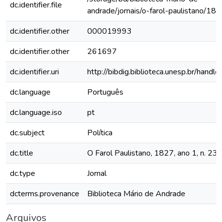
dc.identifier.file
andrade/jornais/o-farol-paulistano/1
dc.identifier.other
000019993
dc.identifier.other
261697
dc.identifier.uri
http://bibdig.biblioteca.unesp.br/hand
dc.language
Português
dc.language.iso
pt
dc.subject
Política
dc.title
O Farol Paulistano, 1827, ano 1, n. 23
dc.type
Jornal
dcterms.provenance
Biblioteca Mário de Andrade
Arquivos