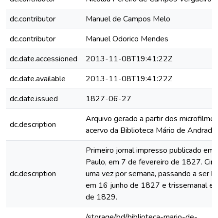
dc.contributor
Manuel de Campos Melo
dc.contributor
Manuel Odorico Mendes
dc.date.accessioned
2013-11-08T19:41:22Z
dc.date.available
2013-11-08T19:41:22Z
dc.date.issued
1827-06-27
Arquivo gerado a partir dos microfilme
dc.description
acervo da Biblioteca Mário de Andrade
Primeiro jornal impresso publicado em
Paulo, em 7 de fevereiro de 1827. Circ
dc.description
uma vez por semana, passando a ser b
em 16 junho de 1827 e trissemanal e
de 1829.
/storage/bd/biblioteca-mario-de-