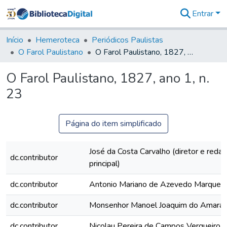
Entrar
Comunidades
&
Início
Hemeroteca
Periódicos Paulistas
Coleções
O Farol Paulistano
O Farol Paulistano, 1827, ano 1, n. 23
Tudo na
Biblioteca
O Farol Paulistano, 1827, ano 1, n.
Digital
23
Estatísticas
Página do item simplificado
José da Costa Carvalho (diretor e redat
dc.contributor
principal)
dc.contributor
Antonio Mariano de Azevedo Marques
dc.contributor
Monsenhor Manoel Joaquim do Amaral
dc.contributor
Nicolau Pereira de Campos Vergueiro