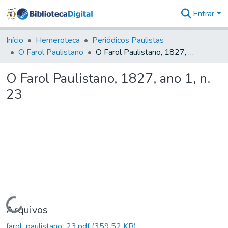
Entrar
Comunidades
&
Início
Hemeroteca
Periódicos Paulistas
Coleções
O Farol Paulistano
O Farol Paulistano, 1827, ano 1, n. 23
Tudo na
Biblioteca
O Farol Paulistano, 1827, ano 1, n.
Digital
23
Estatísticas
Carregando...
Arquivos
farol_paulistano_23.pdf
(359,52 KB)