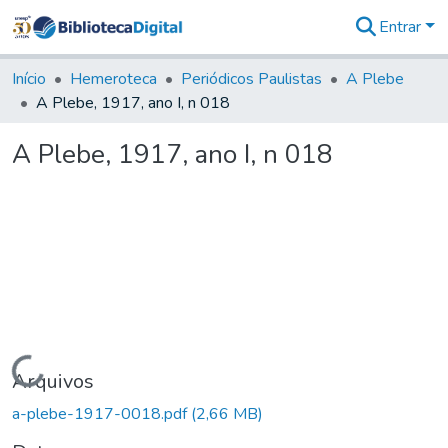
Entrar
Comunidades
&
Início
Hemeroteca
Periódicos Paulistas
A Plebe
Coleções
A Plebe, 1917, ano I, n 018
Tudo na
Biblioteca
A Plebe, 1917, ano I, n 018
Digital
Estatísticas
Carregando...
Arquivos
a-plebe-1917-0018.pdf
(2,66 MB)