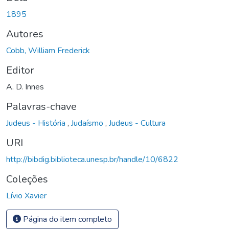
Carregando...
1895
Autores
Cobb, William Frederick
Editor
A. D. Innes
Palavras-chave
Judeus - História
,
Judaísmo
,
Judeus - Cultura
URI
http://bibdig.biblioteca.unesp.br/handle/10/6822
Coleções
Lívio Xavier
Página do item completo