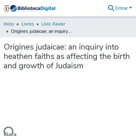
Entrar
Comunidades
&
Início
Livros
Lívio Xavier
Coleções
Origines judaicae: an inquiry into heathen faiths as affecting the birth and growth of Judaism
Tudo na
Biblioteca
Origines judaicae: an inquiry into
Digital
heathen faiths as affecting the birth
Estatísticas
and growth of Judaism
Data