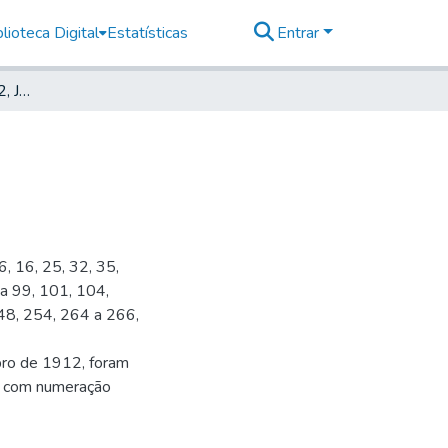
lioteca Digital
Estatísticas
Entrar
Deutsche Zeitung, 1912, Jahrg. XV, nr. 123
6, 16, 25, 32, 35,
 a 99, 101, 104,
48, 254, 264 a 266,
bro de 1912, foram
s, com numeração