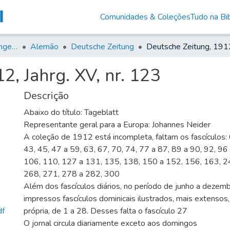
Comunidades & Coleções
Tudo na Bib
Jornais em Língua Estrangeira
Alemão
Deutsche Zeitung
2, Jahrg. XV, nr. 123
Descrição
Abaixo do título: Tageblatt
Representante geral para a Europa: Johannes Neider
A coleção de 1912 está incompleta, faltam os fascículos: 
43, 45, 47 a 59, 63, 67, 70, 74, 77 a 87, 89 a 90, 92, 96
106, 110, 127 a 131, 135, 138, 150 a 152, 156, 163, 2
268, 271, 278 a 282, 300
Além dos fascículos diários, no período de junho a dezem
impressos fascículos dominicais ilustrados, mais extenso
df
própria, de 1 a 28. Desses falta o fascículo 27
O jornal circula diariamente exceto aos domingos