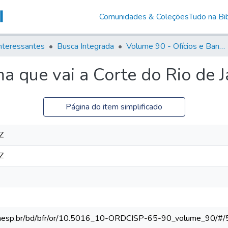
Comunidades & Coleções
Tudo na Bib
nteressantes
Busca Integrada
Volume 90 - Ofícios e Bandos do Capitão General, Conde de Palma, aos funcionários da Capitania (1814- 1817)
ma que vai a Corte do Rio de J
Página do item simplificado
Z
Z
ca.unesp.br/bd/bfr/or/10.5016_10-ORDCISP-65-90_volume_90/#/