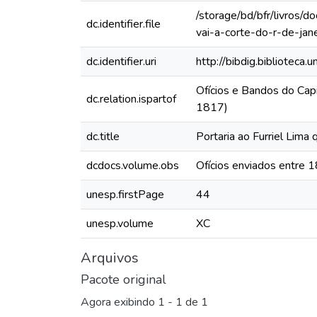
/storage/bd/bfr/livros/
dc.identifier.file
vai-a-corte-do-r-de-jane
dc.identifier.uri
http://bibdig.biblioteca
Ofícios e Bandos do Cap
dc.relation.ispartof
1817)
dc.title
Portaria ao Furriel Lima 
dcdocs.volume.obs
Ofícios enviados entre 
unesp.firstPage
44
unesp.volume
XC
Arquivos
Pacote original
Agora exibindo
1 - 1 de 1