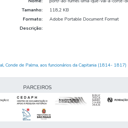
Nome:
portr-ao-furriel-lima-que-vai-a-corte-d
Tamanho:
118,2 KB
Formato:
Adobe Portable Document Format
Descrição:
al, Conde de Palma, aos funcionários da Capitania (1814- 1817)
PARCEIROS