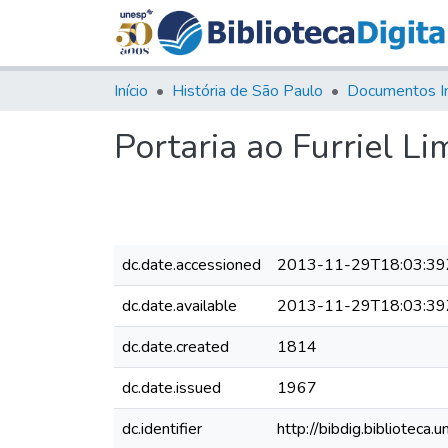
Início
História de São Paulo
Documentos I
Portaria ao Furriel Li
dc.date.accessioned
2013-11-29T18:03:39
dc.date.available
2013-11-29T18:03:39
dc.date.created
1814
dc.date.issued
1967
dc.identifier
http://bibdig.bibliote