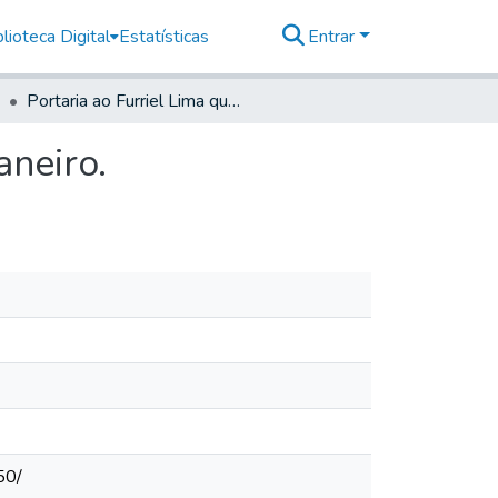
lioteca Digital
Estatísticas
Entrar
Portaria ao Furriel Lima que vai a Corte do Rio de Janeiro.
aneiro.
50/