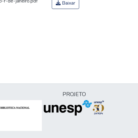
o-r-de-janeiro.pdf
Baixar
PROJETO