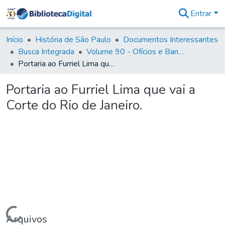
Entrar
Comunidades
&
Início
História de São Paulo
Documentos Interessantes
Coleções
Busca Integrada
Volume 90 - Ofícios e Bandos do Capitão General, Conde de Palma, aos funcionários da Capitania (1814- 1817)
Tudo na
Portaria ao Furriel Lima que vai a Corte do Rio de Janeiro.
Biblioteca
Digital
Portaria ao Furriel Lima que vai a
Estatísticas
Corte do Rio de Janeiro.
Carregando...
Arquivos