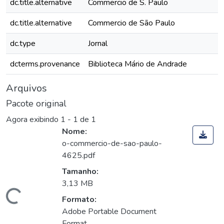
dc.title.alternative
Commercio de S. Paulo
dc.title.alternative
Commercio de São Paulo
dc.type
Jornal
dcterms.provenance
Biblioteca Mário de Andrade
Arquivos
Pacote original
Agora exibindo
1 - 1 de 1
Nome:
o-commercio-de-sao-paulo-
4625.pdf
Tamanho:
3,13 MB
Carregando...
Formato:
Adobe Portable Document
Format