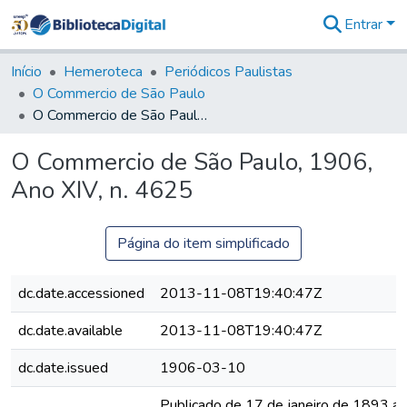
Entrar
Comunidades
&
Início
Hemeroteca
Periódicos Paulistas
Coleções
O Commercio de São Paulo
Tudo na
O Commercio de São Paulo, 1906, Ano XIV, n. 4625
Biblioteca
Digital
O Commercio de São Paulo, 1906,
Estatísticas
Ano XIV, n. 4625
Página do item simplificado
dc.date.accessioned
2013-11-08T19:40:47Z
dc.date.available
2013-11-08T19:40:47Z
dc.date.issued
1906-03-10
Publicado de 17 de janeiro de 1893 a