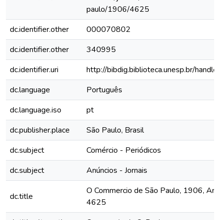
paulo/1906/4625
dc.identifier.other
000070802
dc.identifier.other
340995
dc.identifier.uri
http://bibdig.biblioteca.unesp.br/hand
dc.language
Português
dc.language.iso
pt
dc.publisher.place
São Paulo, Brasil
dc.subject
Comércio - Periódicos
dc.subject
Anúncios - Jornais
O Commercio de São Paulo, 1906, Ano 
dc.title
4625