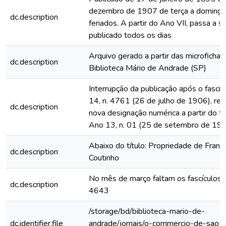
dezembro de 1907 de terça a domingo
dc.description
feriados. A partir do Ano VII, passa a s
publicado todos os dias
Arquivo gerado a partir das microfichas
dc.description
Biblioteca Mário de Andrade (SP)
Interrupção da publicação após o fascí
14, n. 4761 (26 de julho de 1906), rein
dc.description
nova designação numérica a partir do fa
Ano 13, n. 01 (25 de setembro de 19
Abaixo do título: Propriedade de Franc
dc.description
Coutinho
No mês de março faltam os fascículos
dc.description
4643
/storage/bd/biblioteca-mario-de-
dc.identifier.file
andrade/jornais/o-commercio-de-sao-