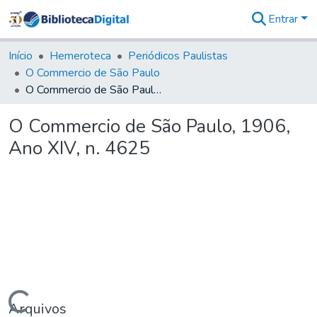
Entrar
Comunidades
&
Início
Hemeroteca
Periódicos Paulistas
Coleções
O Commercio de São Paulo
Tudo na
O Commercio de São Paulo, 1906, Ano XIV, n. 4625
Biblioteca
Digital
O Commercio de São Paulo, 1906,
Estatísticas
Ano XIV, n. 4625
Arquivos