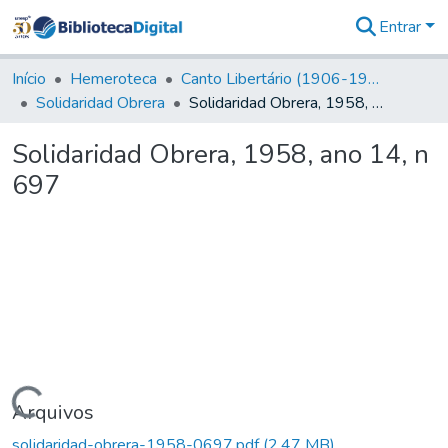
Entrar
Comunidades
&
Início
Hemeroteca
Canto Libertário (1906-1995)
Coleções
Solidaridad Obrera
Solidaridad Obrera, 1958, ano 14, n 697
Tudo na
Biblioteca
Solidaridad Obrera, 1958, ano 14, n
Digital
697
Estatísticas
Carregando...
Arquivos
solidaridad-obrera-1958-0697.pdf
(2,47 MB)