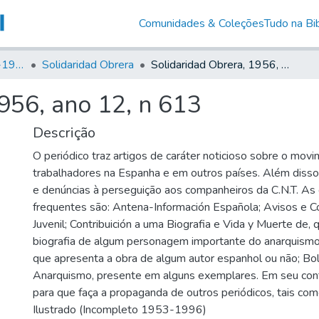
Comunidades & Coleções
Tudo na Bib
Canto Libertário (1906-1995)
Solidaridad Obrera
Solidaridad Obrera, 1956, ano 12, n 613
956, ano 12, n 613
Descrição
O periódico traz artigos de caráter noticioso sobre o mov
trabalhadores na Espanha e em outros países. Além disso, 
e denúncias à perseguição aos companheiros da C.N.T. As
frequentes são: Antena-Información Española; Avisos e C
Juvenil; Contribuición a uma Biografia e Vida y Muerte de,
biografia de algum personagem importante do anarquismo;
que apresenta a obra de algum autor espanhol ou não; Bo
Anarquismo, presente em alguns exemplares. Em seu co
para que faça a propaganda de outros periódicos, tais como
Ilustrado (Incompleto 1953-1996)