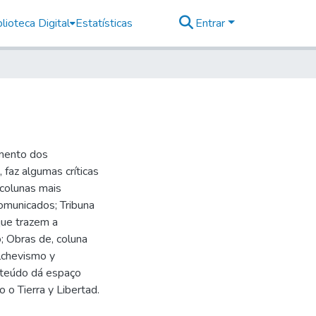
lioteca Digital
Estatísticas
Entrar
imento dos
faz algumas críticas
 colunas mais
omunicados; Tribuna
 que trazem a
 Obras de, coluna
lchevismo y
nteúdo dá espaço
 o Tierra y Libertad.