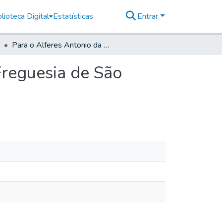
lioteca Digital
Estatísticas
Entrar
Para o Alferes Antonio da Costa Rapozo Leme da Freguesia de São Roque = do Secretario =
Freguesia de São