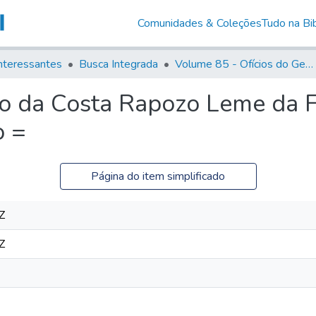
Comunidades & Coleções
Tudo na Bib
nteressantes
Busca Integrada
Volume 85 - Ofícios do General Francisco da Cunha Menezes (Governador da Capitania): 1782- 1786
io da Costa Rapozo Leme da 
o =
Página do item simplificado
Z
Z