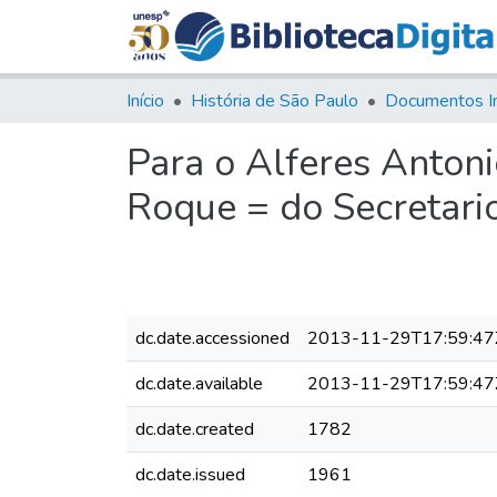
Início
História de São Paulo
Documentos I
Para o Alferes Anton
Roque = do Secretari
dc.date.accessioned
2013-11-29T17:59:47
dc.date.available
2013-11-29T17:59:47
dc.date.created
1782
dc.date.issued
1961