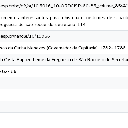
ca.unesp.br/bd/bfr/or/10.5016_10-ORDCISP-60-85_volume_85/#/
documentos-interessantes-para-a-historia-e-costumes-de-s-paul
reguesia-de-sao-roque-do-secretario-114
.unesp.br/handle/10/19966
cisco da Cunha Menezes (Governador da Capitania): 1782- 1786
 da Costa Rapozo Leme da Freguesia de São Roque = do Secretar
1782- 86