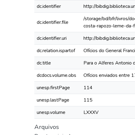
dc.identifier
http://bibdig.bibliote
/storage/bd/bfr/livros/
dc.identifier.file
costa-rapozo-leme-da-f
dc.identifier.uri
http://bibdig.biblioteca
dc.relation.ispartof
Ofícios do General Fran
dc.title
Para o Alferes Antonio
dcdocs.volume.obs
Ofícios enviados entre 
unesp.firstPage
114
unesp.lastPage
115
unesp.volume
LXXXV
Arquivos