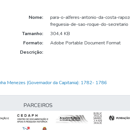
Nome:
para-o-alferes-antonio-da-costa-rapo
freguesia-de-sao-roque-do-secretario
Tamanho:
304,4 KB
Formato:
Adobe Portable Document Format
Descrição:
unha Menezes (Governador da Capitania): 1782- 1786
PARCEIROS