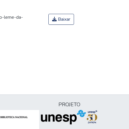
zo-leme-da-
Baixar
PROJETO