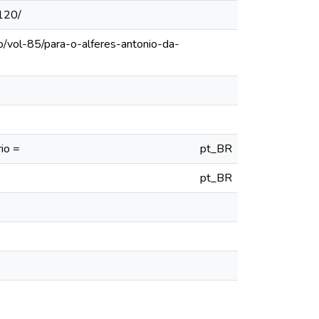
120/
o/vol-85/para-o-alferes-antonio-da-
io =
pt_BR
pt_BR