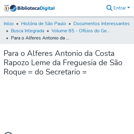
Entrar
Comunidades
&
Início
História de São Paulo
Documentos Interessantes
Coleções
Busca Integrada
Volume 85 - Ofícios do General Francisco da Cunha Menezes (Governador da Capitania): 1782- 1786
Tudo na
Para o Alferes Antonio da Costa Rapozo Leme da Freguesia de São Roque = do Secretario =
Biblioteca
Digital
Para o Alferes Antonio da Costa
Estatísticas
Rapozo Leme da Freguesia de São
Roque = do Secretario =