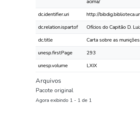
acima/
dc.identifier.uri
http://bibdig.biblioteca
dc.relation.ispartof
Ofícios do Capitão D. L
dc.title
Carta sobre as munições
unesp.firstPage
293
unesp.volume
LXIX
Arquivos
Pacote original
Agora exibindo
1 - 1 de 1