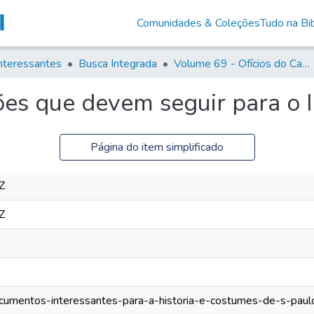
Comunidades & Coleções
Tudo na Bib
nteressantes
Busca Integrada
Volume 69 - Ofícios do Capitão D. Luiz Antonio de Souza Botelho Mourão aos Vice-Reis e Ministros (1771-1772)
ões que devem seguir para o 
Página do item simplificado
Z
Z
documentos-interessantes-para-a-historia-e-costumes-de-s-paul