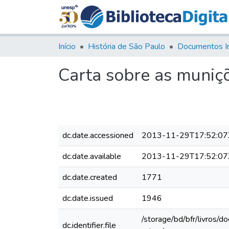
Início
História de São Paulo
Documentos I
Carta sobre as muniç
dc.date.accessioned
2013-11-29T17:52:07
dc.date.available
2013-11-29T17:52:07
dc.date.created
1771
dc.date.issued
1946
/storage/bd/bfr/livros/
dc.identifier.file