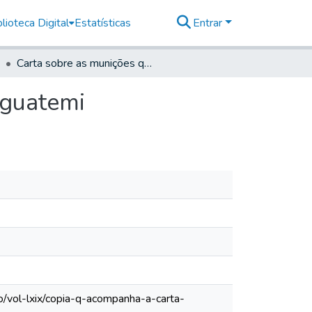
lioteca Digital
Estatísticas
Entrar
Carta sobre as munições que devem seguir para o Iguatemi
Iguatemi
o/vol-lxix/copia-q-acompanha-a-carta-