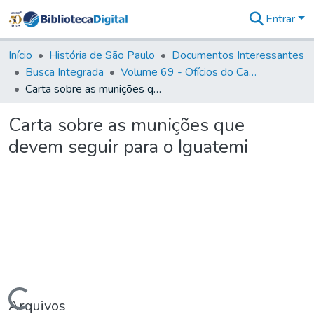
Entrar
Comunidades
&
Início
História de São Paulo
Documentos Interessantes
Coleções
Busca Integrada
Volume 69 - Ofícios do Capitão D. Luiz Antonio de Souza Botelho Mourão aos Vice-Reis e Ministros (1771-1772)
Tudo na
Carta sobre as munições que devem seguir para o Iguatemi
Biblioteca
Digital
Carta sobre as munições que
Estatísticas
devem seguir para o Iguatemi
Carregando...
Arquivos