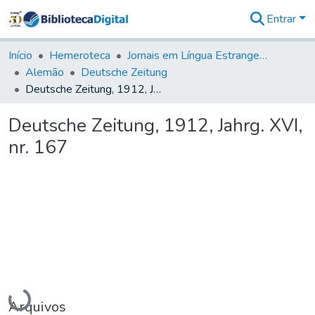
Entrar
Comunidades
&
Início
Hemeroteca
Jornais em Língua Estrangeira
Coleções
Alemão
Deutsche Zeitung
Tudo na
Deutsche Zeitung, 1912, Jahrg. XVI, nr. 167
Biblioteca
Digital
Deutsche Zeitung, 1912, Jahrg. XVI,
Estatísticas
nr. 167
Carregando...
Arquivos