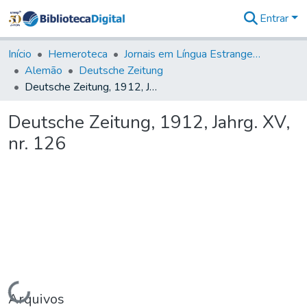
Entrar
Comunidades
&
Início
Hemeroteca
Jornais em Língua Estrangeira
Coleções
Alemão
Deutsche Zeitung
Tudo na
Deutsche Zeitung, 1912, Jahrg. XV, nr. 126
Biblioteca
Digital
Deutsche Zeitung, 1912, Jahrg. XV,
Estatísticas
nr. 126
Carregando...
Arquivos