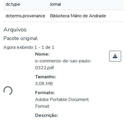
dc.type
Jornal
dcterms.provenance
Biblioteca Mário de Andrade
Arquivos
Pacote original
Agora exibindo
1 - 1 de 1
Nome:
o-commercio-de-sao-paulo-
0322.pdf
Tamanho:
3,08 MB
ndo...
Formato:
Adobe Portable Document
Format
Descrição: