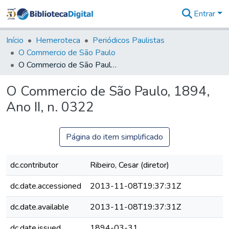
Entrar
Comunidades
&
Início
Hemeroteca
Periódicos Paulistas
Coleções
O Commercio de São Paulo
Tudo na
O Commercio de São Paulo, 1894, Ano II, n. 0322
Biblioteca
Digital
O Commercio de São Paulo, 1894,
Estatísticas
Ano II, n. 0322
Página do item simplificado
dc.contributor
Ribeiro, Cesar (diretor)
dc.date.accessioned
2013-11-08T19:37:31Z
dc.date.available
2013-11-08T19:37:31Z
dc.date.issued
1894-03-31