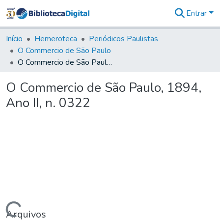
Entrar
Comunidades
&
Início
Hemeroteca
Periódicos Paulistas
Coleções
O Commercio de São Paulo
Tudo na
O Commercio de São Paulo, 1894, Ano II, n. 0322
Biblioteca
Digital
O Commercio de São Paulo, 1894,
Estatísticas
Ano II, n. 0322
Arquivos