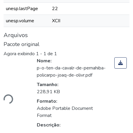
unesp.lastPage
22
unesp.volume
XCII
Arquivos
Pacote original
Agora exibindo
1 - 1 de 1
Nome:
p-o-ten-da-cavalr-de-pernahiba-
policarpo-joaq-de-olivr.pdf
Tamanho:
228,91 KB
ndo...
Formato:
Adobe Portable Document
Format
Descrição: