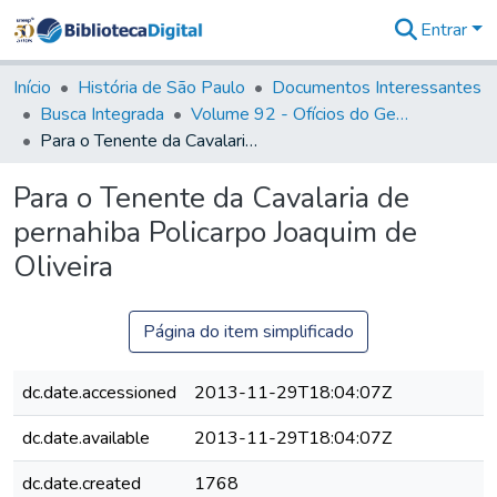
Entrar
Comunidades
&
Início
História de São Paulo
Documentos Interessantes
Coleções
Busca Integrada
Volume 92 - Ofícios do General D. Luiz aos diversos funcionários da Capitania (1768- 1772)
Tudo na
Para o Tenente da Cavalaria de pernahiba Policarpo Joaquim de Oliveira
Biblioteca
Digital
Para o Tenente da Cavalaria de
Estatísticas
pernahiba Policarpo Joaquim de
Oliveira
Página do item simplificado
dc.date.accessioned
2013-11-29T18:04:07Z
dc.date.available
2013-11-29T18:04:07Z
dc.date.created
1768