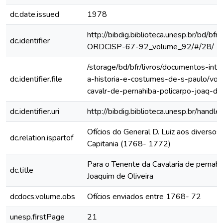
dc.date.issued
1978
http://bibdig.biblioteca.unesp.br/bd/bf
dc.identifier
ORDCISP-67-92_volume_92/#/28/
/storage/bd/bfr/livros/documentos-int
dc.identifier.file
a-historia-e-costumes-de-s-paulo/vol
cavalr-de-pernahiba-policarpo-joaq-de-
dc.identifier.uri
http://bibdig.biblioteca.unesp.br/hand
Ofícios do General D. Luiz aos diversos 
dc.relation.ispartof
Capitania (1768- 1772)
Para o Tenente da Cavalaria de pernahi
dc.title
Joaquim de Oliveira
dcdocs.volume.obs
Ofícios enviados entre 1768- 72
unesp.firstPage
21