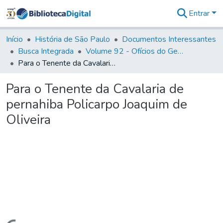
Entrar
Comunidades
&
Início
História de São Paulo
Documentos Interessantes
Coleções
Busca Integrada
Volume 92 - Ofícios do General D. Luiz aos diversos funcionários da Capitania (1768- 1772)
Tudo na
Para o Tenente da Cavalaria de pernahiba Policarpo Joaquim de Oliveira
Biblioteca
Digital
Para o Tenente da Cavalaria de
Estatísticas
pernahiba Policarpo Joaquim de
Oliveira