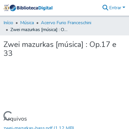
Entrar
Comunidades
&
Início
Música
Acervo Furio Franceschini
Coleções
Zwei mazurkas [música] : Op.17 e 33
Tudo na
Biblioteca
Zwei mazurkas [música] : Op.17 e
Digital
33
Estatísticas
Carregando...
Arquivos
zwei-mazurkas-bass.pdf
(1,12 MB)