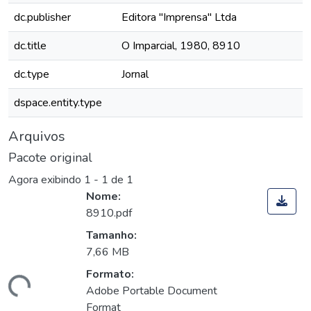
dc.publisher
Editora "Imprensa" Ltda
dc.title
O Imparcial, 1980, 8910
dc.type
Jornal
dspace.entity.type
Arquivos
Pacote original
Agora exibindo
1 - 1 de 1
Nome:
8910.pdf
Tamanho:
7,66 MB
Formato:
rregando...
Adobe Portable Document
Format