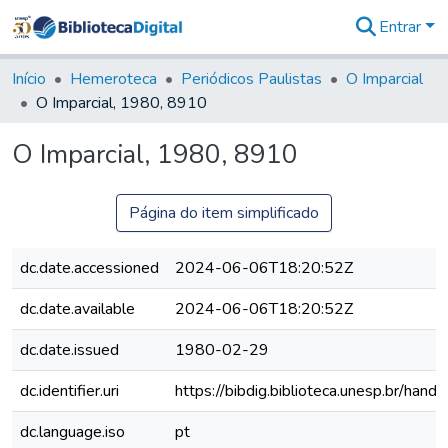
Entrar
Comunidades
&
Início
Hemeroteca
Periódicos Paulistas
O Imparcial
Coleções
O Imparcial, 1980, 8910
Tudo na
Biblioteca
O Imparcial, 1980, 8910
Digital
Estatísticas
Página do item simplificado
dc.date.accessioned
2024-06-06T18:20:52Z
dc.date.available
2024-06-06T18:20:52Z
dc.date.issued
1980-02-29
dc.identifier.uri
https://bibdig.biblioteca.unesp.br/han
dc.language.iso
pt