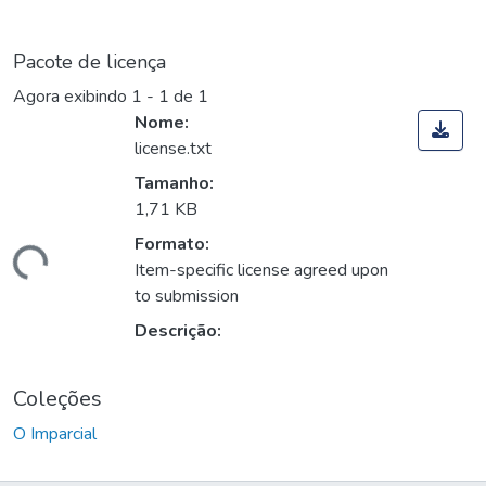
Pacote de licença
Agora exibindo
1 - 1 de 1
Nome:
license.txt
Tamanho:
1,71 KB
Formato:
rregando...
Item-specific license agreed upon
to submission
Descrição:
Coleções
O Imparcial