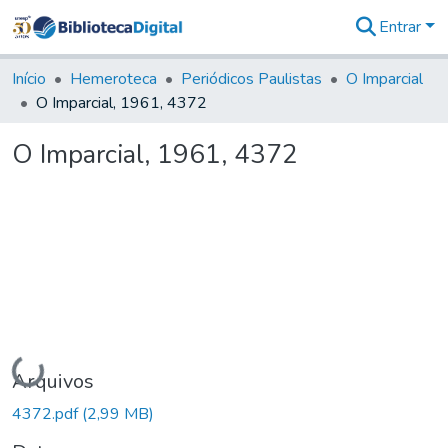
Entrar
Comunidades
&
Início
Hemeroteca
Periódicos Paulistas
O Imparcial
Coleções
O Imparcial, 1961, 4372
Tudo na
Biblioteca
O Imparcial, 1961, 4372
Digital
Estatísticas
Carregando...
Arquivos
4372.pdf
(2,99 MB)