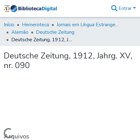
Entrar
Comunidades
&
Início
Hemeroteca
Jornais em Língua Estrangeira
Coleções
Alemão
Deutsche Zeitung
Tudo na
Deutsche Zeitung, 1912, Jahrg. XV, nr. 090
Biblioteca
Digital
Deutsche Zeitung, 1912, Jahrg. XV,
Estatísticas
nr. 090
Carregando...
Arquivos