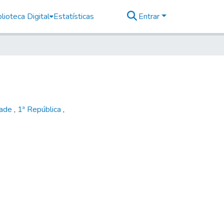
lioteca Digital
Estatísticas
Entrar
dade
,
1ª República
,