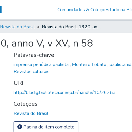
Comunidades & Coleções
Tudo na Bib
Revista do Brasil
Revista do Brasil, 1920, anno V, v XV, n 58
0, anno V, v XV, n 58
Palavras-chave
imprensa periódica paulista
,
Monteiro Lobato
,
paulistani
Revistas culturais
URI
http://bibdig.biblioteca.unesp.br/handle/10/26283
Coleções
Revista do Brasil
Página do item completo