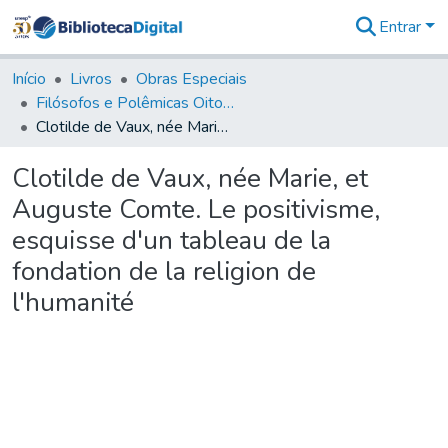
Entrar
Comunidades
&
Início
Livros
Obras Especiais
Coleções
Filósofos e Polêmicas Oitocentistas - FPO
Tudo na
Clotilde de Vaux, née Marie, et Auguste Comte. Le positivisme, esquisse d'un tableau de la fondation de la religion de l'humanité
Biblioteca
Digital
Clotilde de Vaux, née Marie, et
Estatísticas
Auguste Comte. Le positivisme,
esquisse d'un tableau de la
fondation de la religion de
l'humanité