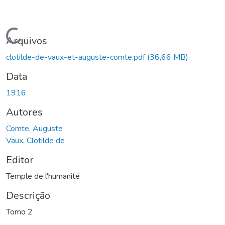
Carregando...
Arquivos
clotilde-de-vaux-et-auguste-comte.pdf
(36,66 MB)
Data
1916
Autores
Comte, Auguste
Vaux, Clotilde de
Editor
Temple de l'humanité
Descrição
Tomo 2