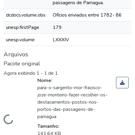
passagens de Parnagua.
dcdocs.volume.obs
Ofícios enviados entre 1782- 86
unesp.firstPage
179
unesp.volume
LXXXIV
Arquivos
Pacote original
Agora exibindo
1 - 1 de 1
Nome:
para-o-sargento-mor-fracisco-
joze-monteiro-fazer-recolher-os-
destacamentos-postos-nos-
portos-das-passagens-de-
parnagua
Carregando...
Tamanho:
141,64 KB