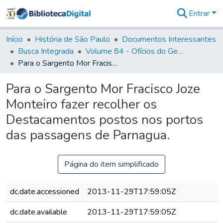
Entrar
Comunidades
&
Início
História de São Paulo
Documentos Interessantes
Coleções
Busca Integrada
Volume 84 - Ofícios do General Martins Lopes de Saldanha (Governador da Capitania): 1782- 1786
Tudo na
Para o Sargento Mor Fracisco Joze Monteiro fazer recolher os Destacamentos postos nos portos das passagens de Parnagua.
Biblioteca
Digital
Para o Sargento Mor Fracisco Joze
Estatísticas
Monteiro fazer recolher os
Destacamentos postos nos portos
das passagens de Parnagua.
Página do item simplificado
dc.date.accessioned
2013-11-29T17:59:05Z
dc.date.available
2013-11-29T17:59:05Z