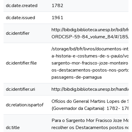
dc.date.created
1782
dc.date.issued
1961
http://bibdig.biblioteca.unesp.br/bd/bf
dc.identifier
ORDCISP-59-84_volume_84/#/185/
/storage/bd/bfr/livros/documentos-int
a-historia-e-costumes-de-s-paulo/vol
dc.identifier.file
sargento-mor-fracisco-joze-monteiro-f
os-destacamentos-postos-nos-portos
passagens-de-parnagua
dc.identifier.uri
http://bibdig.biblioteca.unesp.br/hand
Ofícios do General Martins Lopes de S
dc.relation.ispartof
(Governador da Capitania): 1782- 178
Para o Sargento Mor Fracisco Joze Mont
dc.title
recolher os Destacamentos postos nos