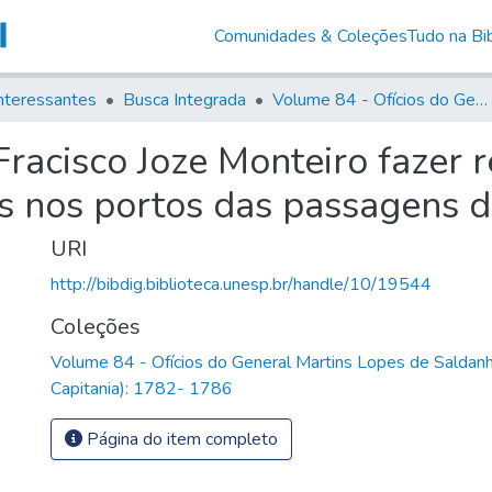
Comunidades & Coleções
Tudo na Bib
nteressantes
Busca Integrada
Volume 84 - Ofícios do General Martins Lopes de Saldanha (Governador da Capitania): 1782- 1786
racisco Joze Monteiro fazer r
 nos portos das passagens d
URI
http://bibdig.biblioteca.unesp.br/handle/10/19544
Coleções
Volume 84 - Ofícios do General Martins Lopes de Saldan
Capitania): 1782- 1786
Página do item completo