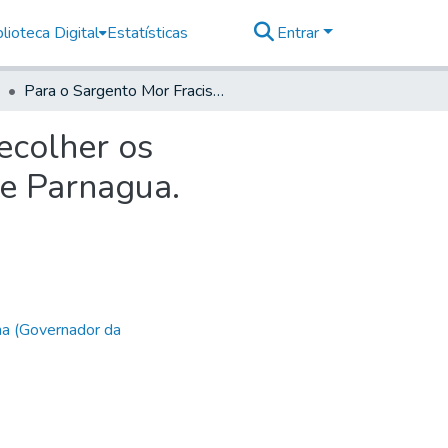
lioteca Digital
Estatísticas
Entrar
Para o Sargento Mor Fracisco Joze Monteiro fazer recolher os Destacamentos postos nos portos das passagens de Parnagua.
ecolher os
e Parnagua.
ha (Governador da