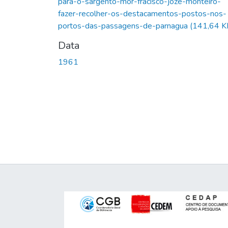
para-o-sargento-mor-fracisco-joze-monteiro-
fazer-recolher-os-destacamentos-postos-nos-
portos-das-passagens-de-parnagua
(141,64 K
Data
1961