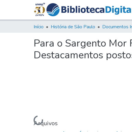
Início
História de São Paulo
Documentos I
Para o Sargento Mor F
Destacamentos postos
Carregando...
Arquivos