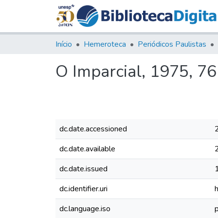
Início
Hemeroteca
Periódicos Paulistas
O Imparcial, 1975, 7
dc.date.accessioned
dc.date.available
dc.date.issued
dc.identifier.uri
dc.language.iso