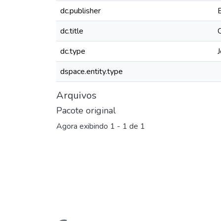
dc.publisher
dc.title
dc.type
J
dspace.entity.type
Arquivos
Pacote original
Agora exibindo
1 - 1 de 1