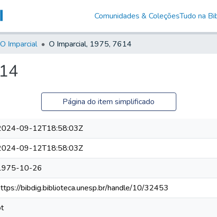
Comunidades & Coleções
Tudo na Bib
O Imparcial
O Imparcial, 1975, 7614
614
Página do item simplificado
2024-09-12T18:58:03Z
2024-09-12T18:58:03Z
1975-10-26
https://bibdig.biblioteca.unesp.br/handle/10/32453
pt