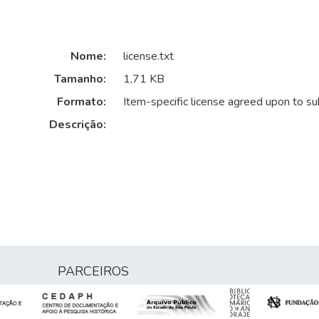
Nome:
license.txt
Tamanho:
1,71 KB
Formato:
Item-specific license agreed upon to s
Descrição:
PARCEIROS