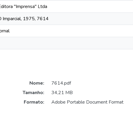
Editora "Imprensa" Ltda
O Imparcial, 1975, 7614
ornal
Nome:
7614.pdf
Tamanho:
34,21 MB
Formato:
Adobe Portable Document Format